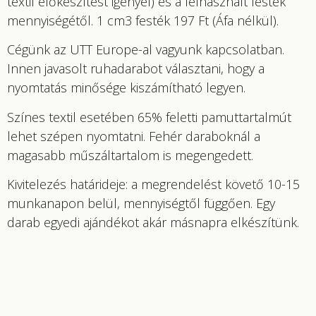
textil előkészítést igényel) és a felhasznált festék
mennyiségétől. 1 cm3 festék 197 Ft (Áfa nélkül).
Cégünk az UTT Europe-al vagyunk kapcsolatban.
Innen javasolt ruhadarabot választani, hogy a
nyomtatás minősége kiszámítható legyen.
Színes textil esetében 65% feletti pamuttartalmút
lehet szépen nyomtatni. Fehér daraboknál a
magasabb műszáltartalom is megengedett.
Kivitelezés határideje: a megrendelést követő 10-15
munkanapon belül, mennyiségtől függően. Egy
darab egyedi ajándékot akár másnapra elkészítünk.