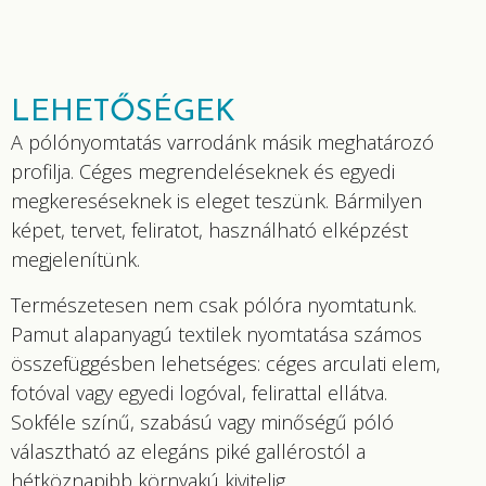
LEHETŐSÉGEK
A pólónyomtatás varrodánk másik meghatározó
profilja. Céges megrendeléseknek és egyedi
megkereséseknek is eleget teszünk. Bármilyen
képet, tervet, feliratot, használható elképzést
megjelenítünk.
Természetesen nem csak pólóra nyomtatunk.
Pamut alapanyagú textilek nyomtatása számos
összefüggésben lehetséges: céges arculati elem,
fotóval vagy egyedi logóval, felirattal ellátva.
Sokféle színű, szabású vagy minőségű póló
választható az elegáns piké gallérostól a
hétköznapibb környakú kivitelig.