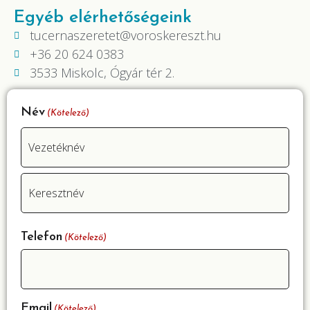
Egyéb elérhetőségeink
tucernaszeretet@voroskereszt.hu
+36 20 624 0383
3533 Miskolc, Ógyár tér 2.
Név
(Kötelező)
Telefon
(Kötelező)
Email
(Kötelező)