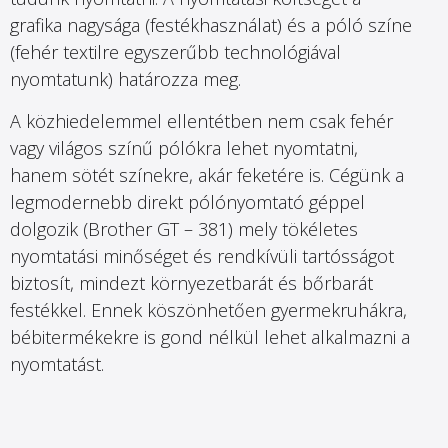
grafika nagysága (festékhasználat) és a póló színe
(fehér textilre egyszerűbb technológiával
nyomtatunk) határozza meg.
A közhiedelemmel ellentétben nem csak fehér
vagy világos színű pólókra lehet nyomtatni,
hanem sötét színekre, akár feketére is. Cégünk a
legmodernebb direkt pólónyomtató géppel
dolgozik (Brother GT – 381) mely tökéletes
nyomtatási minőséget és rendkívüli tartósságot
biztosít, mindezt környezetbarát és bőrbarát
festékkel. Ennek köszönhetően gyermekruhákra,
bébitermékekre is gond nélkül lehet alkalmazni a
nyomtatást.